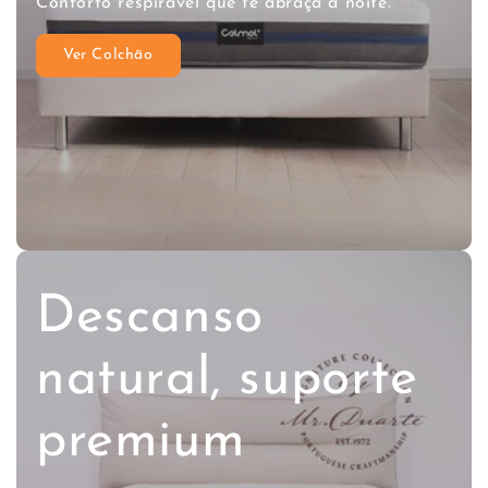
Conforto respirável que te abraça à noite.
Ver Colchão
Descanso
natural, suporte
premium