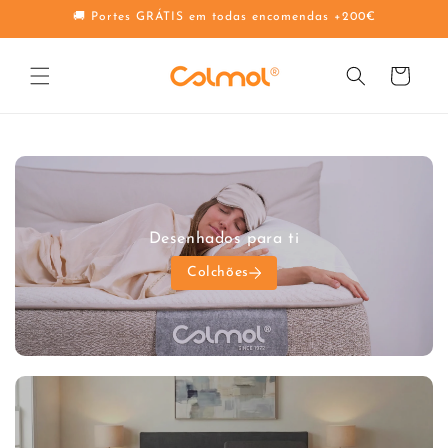
Saltar
🚚 Portes GRÁTIS em todas encomendas +200€
para o
conteúdo
Carrinho
Desenhados para ti
Colchões