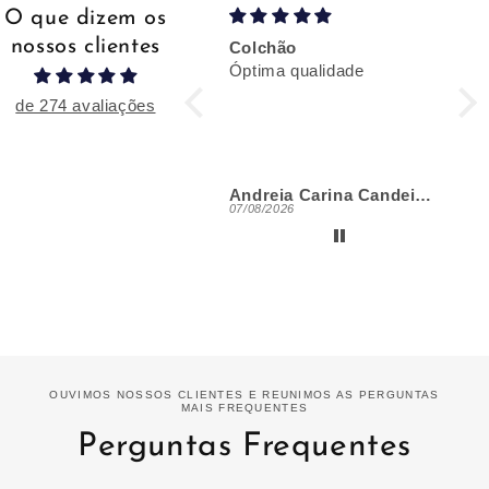
O que dizem os
nossos clientes
Colchão
Sat
Óptima qualidade
Óti
con
de 274 avaliações
Andreia Carina Candeias
Jor
07/08/2026
02/0
OUVIMOS NOSSOS CLIENTES E REUNIMOS AS PERGUNTAS
MAIS FREQUENTES
Perguntas Frequentes