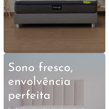
Sono fresco,
envolvência
perfeita